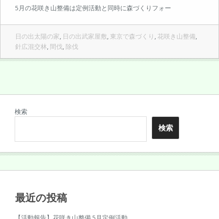
5月の花咲き山整備は定例活動と同時に森づくりフォー
日の出太陽の家
,
日の出武家屋敷
,
東京で森づくり
,
花咲き山整備
,
針広混交林
,
間伐
,
除伐
検索
検索
最近の投稿
【活動報告】花咲き山整備 5月定例活動