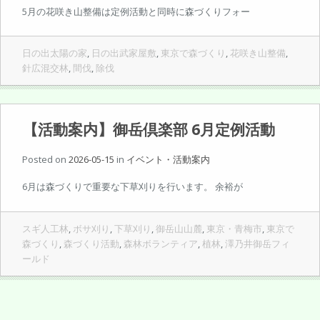
5月の花咲き山整備は定例活動と同時に森づくりフォー
日の出太陽の家
,
日の出武家屋敷
,
東京で森づくり
,
花咲き山整備
,
針広混交林
,
間伐
,
除伐
【活動案内】御岳倶楽部 6月定例活動
Posted on
2026-05-15
in
イベント・活動案内
6月は森づくりで重要な下草刈りを行います。 余裕が
スギ人工林
,
ボサ刈り
,
下草刈り
,
御岳山山麓
,
東京・青梅市
,
東京で
森づくり
,
森づくり活動
,
森林ボランティア
,
植林
,
澤乃井御岳フィ
ールド