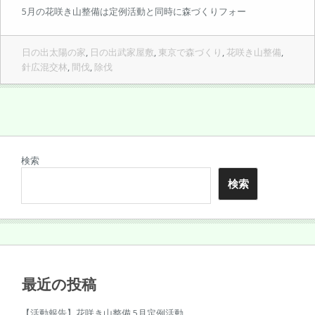
5月の花咲き山整備は定例活動と同時に森づくりフォー
日の出太陽の家
,
日の出武家屋敷
,
東京で森づくり
,
花咲き山整備
,
針広混交林
,
間伐
,
除伐
検索
検索
最近の投稿
【活動報告】花咲き山整備 5月定例活動