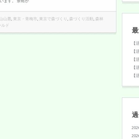
います。 余裕が
山山麓
,
東京・青梅市
,
東京で森づくり
,
森づくり活動
,
森林
ールド
最
【
【
【
【
【
過
20
20