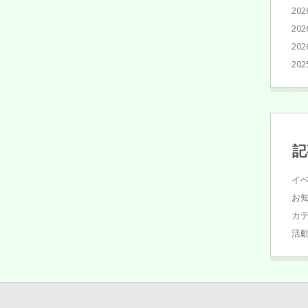
20
20
20
20
記
イ
お
カ
活