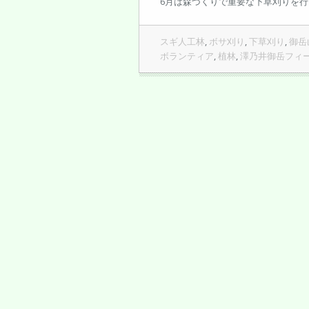
6月は森づくりで重要な下草刈りを行
スギ人工林
,
ボサ刈り
,
下草刈り
,
御岳
ボランティア
,
植林
,
澤乃井御岳フィ