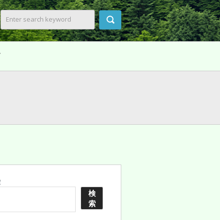
て
索
検
索